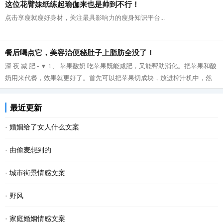
这位花臂妹纸练起瑜伽来也是帅到不行！
点击享瘦就瘦好身材，关注最具影响力的瘦身知识平台...
餐后喝点它，美容治便秘肚子上脂肪全没了！
深 夜 减 肥 - ▼ 1、 苹果酸奶 吃苹果既能减肥，又能帮助消化。把苹果和酸
奶用来代餐，效果就更好了。首先可以把苹果切成块，放进榨汁机中，然
后再把榨好的苹果汁与酸奶拌在一起...
最近更新
·
婚姻给了女人什么文案
·
由偷麦想到的
·
城市街景情感文案
·
野风
·
家庭婚姻情感文案