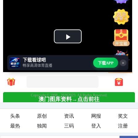
头条
原创
资讯
网报
奖文
最热
独闻
三码
登入
注册