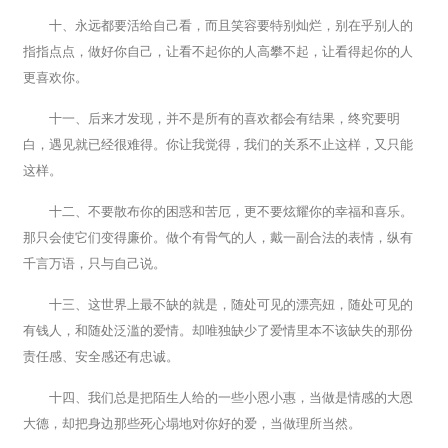
十、永远都要活给自己看，而且笑容要特别灿烂，别在乎别人的
指指点点，做好你自己，让看不起你的人高攀不起，让看得起你的人
更喜欢你。
十一、后来才发现，并不是所有的喜欢都会有结果，终究要明
白，遇见就已经很难得。你让我觉得，我们的关系不止这样，又只能
这样。
十二、不要散布你的困惑和苦厄，更不要炫耀你的幸福和喜乐。
那只会使它们变得廉价。做个有骨气的人，戴一副合法的表情，纵有
千言万语，只与自己说。
十三、这世界上最不缺的就是，随处可见的漂亮妞，随处可见的
有钱人，和随处泛滥的爱情。却唯独缺少了爱情里本不该缺失的那份
责任感、安全感还有忠诚。
十四、我们总是把陌生人给的一些小恩小惠，当做是情感的大恩
大德，却把身边那些死心塌地对你好的爱，当做理所当然。