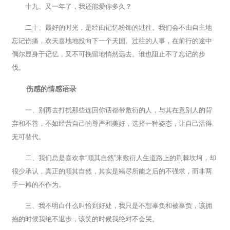
十九、又一年了，我还能爱你多久？
二十、最好的时光，是经由记忆粉饰的过往。我们会不由自主地
忘记伤痛，欢天喜地地投向下一个天国。过往的人事，在前行的途中
偶尔显身于记忆，又不可挽留地悄然远去。谁也阻止不了忘记的步
伐。
伤感的情感语录
一、别再去打扰那些连回你话都带敷衍的人，与其在意别人的背
弃和不善，不如经营自己的尊严和美好，选择一种姿态，让自己活得
无可替代。
二、我们总是喜欢拿“顺其自然”来敷衍人生道路上的荆棘坎坷，却
很少承认，真正的顺其自然，其实是竭尽所能之后的不强求，而非两
手一摊的不作为。
三、我不明白什么叫恰到好处，我只是不想辜负和被辜负，该拥
抱的时候我绝不退步，该笑的时候我绝对不会哭。