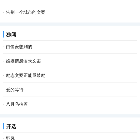
·
告别一个城市的文案
独闻
·
由偷麦想到的
·
婚姻情感语录文案
·
励志文案正能量鼓励
·
爱的等待
·
八月乌拉盖
开选
·
野风