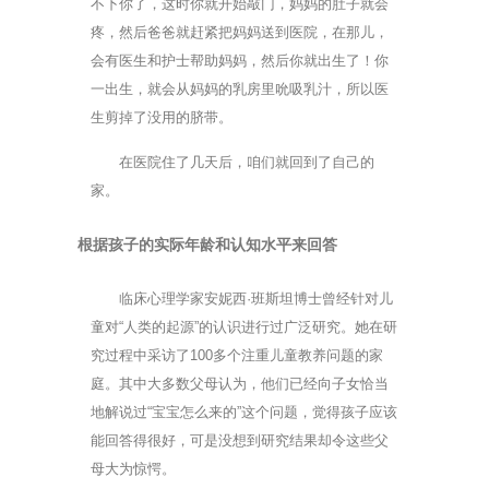
不下你了，这时你就开始敲门，妈妈的肚子就会
疼，然后爸爸就赶紧把妈妈送到医院，在那儿，
会有医生和护士帮助妈妈，然后你就出生了！你
一出生，就会从妈妈的乳房里吮吸乳汁，所以医
生剪掉了没用的脐带。
在医院住了几天后，咱们就回到了自己的
家。
根据孩子的实际年龄和认知水平来回答
临床心理学家安妮西·班斯坦博士曾经针对儿
童对“人类的起源”的认识进行过广泛研究。她在研
究过程中采访了100多个注重儿童教养问题的家
庭。其中大多数父母认为，他们已经向子女恰当
地解说过“宝宝怎么来的”这个问题，觉得孩子应该
能回答得很好，可是没想到研究结果却令这些父
母大为惊愕。