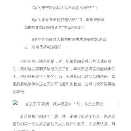
7岁的宁宁跟妈妈关系不再那么亲密了；
5岁的青青甚至还打电话给110，希望警察叔
叔能帮她找到她真正的“垃圾箱妈妈”;
6岁的亮亮经过天桥的时候央求妈妈把她送回
去，对着天桥喊“妈妈”……
值得父母们注意的是，这一切都是由父母们的谎话造成
的，我们这些聪明又敏感的孩子们，早就不是谎言就能糊弄的
了，他们种种幼稚可笑的行为，不过是因为对父母的信任。如
果想要继续保持这么高的可信度和依赖感，父母们就不要再随
意骗他。
若是再被问到这个问题，就一定要珍惜这个机会，也许这
是你们第一次认真启蒙他的人生观和性教育，务必要认真、耐