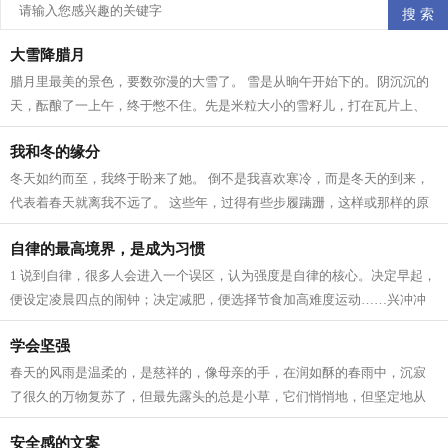
大雪降腊月
腊月里最美的景色，要数弥漫的大雪了。 雪是从晌午开始下的。阴沉沉的
天，酝酿了一上午，终于憋不住。先是米粒大小的雪籽儿，打在瓦片上、
枯枝上，沙沙作响。接着，雪籽中夹带...
我和冬的缘分
冬天如约而至，我终于盼来了她。 倒不是我喜欢寒冷，而是冬天的到来，
代表着春天就离我不远了。 这些年，过得有些步履蹒跚，这样或那样的原
因。所以我一直在期待着 人生 跟季节...
自律的最高境界，是成为习惯
1 说到自律，很多人会进入一个误区，认为强度是自律的核心。决定早起，
便设定凌晨四点的闹钟；决定减肥，便选择节食加高难度运动……兴冲冲
立目标，却因为强度太大，内心已有...
学会坚强
春天的风雨是温柔的，是慈祥的，像母亲的手，在润如酥的春雨中，沉寂
了很久的万物复苏了，但最先露头的总是小草，它们悄悄地，但坚定地从
土里钻出来，为山野铺上一层绿色，充...
安全感的文案