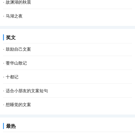
·
故渊湖的秋晨
·
马湖之夜
奖文
·
鼓励自己文案
·
蓥华山散记
·
十都记
·
适合小朋友的文案短句
·
想睡觉的文案
最热