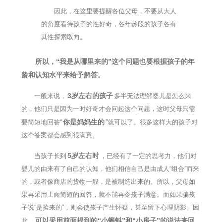
因此，在这里要提醒各位父母，不要从大人
的角度看待孩子的性好奇，各年龄段的孩子各有
其性探索取向。
所以，“我是从哪里来的”这个问题也要根据孩子的年
龄和认知水平来给予解答。
3岁左右的孩子
一般来说，
多半无法理解婴儿是怎么来
的，他们只是因为一时好奇才会问起这个问题，这时父母只需
你是妈妈生的
要简短地回答“
”就可以了。很多这样大的孩子对
这个答案都会感到很满意。
5岁左右时
当孩子长到
，已经有了一定的思考力，他们对
婴儿的由来有了自己的认知，他们相信自己是由成人“组合”而来
的，或者像商店的货物一般，是被制造出来的。所以，父母如
果再采用上面简短的回答，就不能再令孩子满意。而如果骗孩
子说“是捡来的”，则会使孩子产生怀疑，甚至留下心理阴影。因
可以采用前面提到的“小蝌蚪”和“小房子”的说法来回
此，