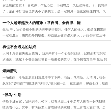
安全感的文案 1、喜欢你：乍见心欢，小别思念，久处仍怦然。 2、我想你
了，是那种打电话也解决不了的想念，是一定要见一面紧紧抱住的想。 3、
我爱这个世界上的三件事：太阳，月...
一个人越来越强大的迹象：常自省、会自律、能
生活 中，我们要在不断的历练中获得提升。任何人的强大，都是在积累到
一定程度后，由内而外的蜕变。那些最后变得强大的人，开始都有这三种
迹象。 常自省 人生 路上，每个人的境...
再也不会遇见的姑娘
人啊！总是在失去后感伤， 我原来有个一个心爱的姑娘，记得那时候的初
次遇见，她呢？不甚美颜却带着一脸傻傻的笑容，在怀揣着对高中 生活 的
向往，在人群中拥挤寻找着我的老师...
烟雨清明
一场夜雨，淅淅沥沥直到清晨才停了下来。雨后，气清新、天清明，枝头
飘落的“杏花雨”与拂过的“杨柳风”交织在一起，花落成雨，柳茂似烟，烟雨
清明寄深情。 清明，逐雨而来。...
“候鸟”生活
傍晚下班回家，我刚到单元楼下，就看见四五个中老年人围在一起叽叽喳
喳说着什么。其中，有两位老人穿着鲜艳的衣服，背上背着大旅行包。走