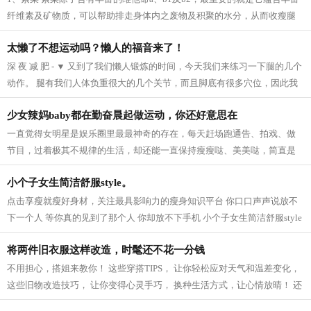
纤维素及矿物质，可以帮助排走身体内之废物及积聚的水分，从而收瘦腿
之效。 2、芝麻 芝麻它的亚麻仁油酸可以...
太懒了不想运动吗？懒人的福音来了！
深 夜 减 肥 - ▼ 又到了我们懒人锻炼的时间，今天我们来练习一下腿的几个
动作。 腿有我们人体负重很大的几个关节，而且脚底有很多穴位，因此我
们要多锻炼我们的脚，促进血液循...
少女辣妈baby都在勤奋晨起做运动，你还好意思在
一直觉得女明星是娱乐圈里最最神奇的存在，每天赶场跑通告、拍戏、做
节目，过着极其不规律的生活，却还能一直保持瘦瘦哒、美美哒，简直是
羡慕死我们这些凡人啦~老天爷爷太不公...
小个子女生简洁舒服style。
点击享瘦就瘦好身材，关注最具影响力的瘦身知识平台 你口口声声说放不
下一个人 等你真的见到了那个人 你却放不下手机 小个子女生简洁舒服style
模特身高159CM 165cm半熟女生的轻熟小性...
将两件旧衣服这样改造，时髦还不花一分钱
不用担心，搭姐来教你！ 这些穿搭TIPS， 让你轻松应对天气和温差变化，
这些旧物改造技巧， 让你变得心灵手巧， 换种生活方式，让心情放晴！ 还
等什么，快点学起来吧！ 针织衫 风...