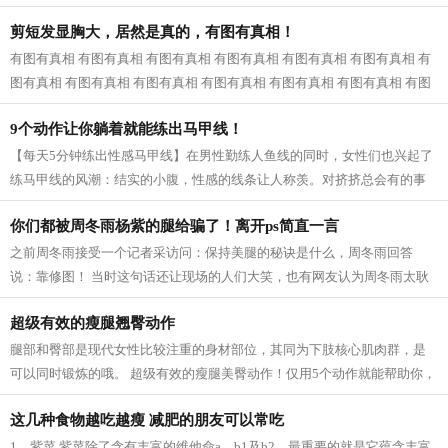
近一看，原来是婆婆和公公，我已经快...
剪短发显胸大，居然是真的，有图有真相！
有图有真相 有图有真相 有图有真相 有图有真相 有图有真相 有图有真相 有
图有真相 有图有真相 有图有真相 有图有真相 有图有真相 有图有真相 有图
有真相...
9个动作让你躺着就能练出马甲线！
【每天5分钟练出性感马甲线】在男性勤练人鱼线的同时，女性们也兴起了
练马甲线的风潮：结实的小腹，性感的线条让人称羡。对挤挤总会有的事
业线，拥有马甲线的女性呈现的体态更...
你们都被周冬雨杨紫的腿给骗了！离开ps简直一言
之前周冬雨接受一个记者采访问：保持美腿的秘诀是什么，周冬雨回答
说：靠修图！ 当时这句话还让现场的人们大笑，也有网友认为周冬雨太耿
直，然而，看了一些没有后期修的图片之...
超级有效的瘦腿翘臀动作
腿部和臀部是现代女性比较注重的身材部位，其同为下肢核心肌肉群，是
可以同时锻炼的哦。 超级有效的瘦腿美臀动作！仅用5个动作就能帮助你，
瘦出性感美腿，同时还塑造紧致翘臀...
这几种食物越吃越瘦 减肥的朋友可以常吃
1、紫菜 紫菜除了含有丰富的维他命a、b1及b2，最重要的就是它蕴含丰富